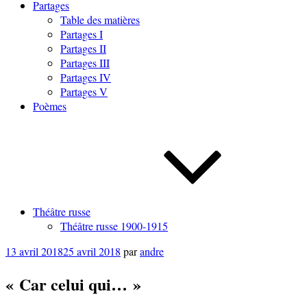
Partages
Table des matières
Partages I
Partages II
Partages III
Partages IV
Partages V
Poèmes
Théâtre russe
Théâtre russe 1900-1915
Publié
13 avril 2018
25 avril 2018
par
andre
le
« Car celui qui… »